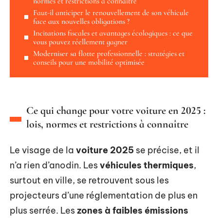
normes et restrictions à connaître
Faut-il anticiper le renouvellement de son véhicule
face aux nouvelles obligations ?
Incitations fiscales et avantages écologiques : ce que
vous pouvez réellement gagner
Moderniser sa flotte professionnelle : stratégies et
conseils pour une mobilité optimisée
Ce qui change pour votre voiture en 2025 :
lois, normes et restrictions à connaître
Le visage de la
voiture 2025
se précise, et il
n’a rien d’anodin. Les
véhicules thermiques
,
surtout en ville, se retrouvent sous les
projecteurs d’une réglementation de plus en
plus serrée. Les
zones à faibles émissions