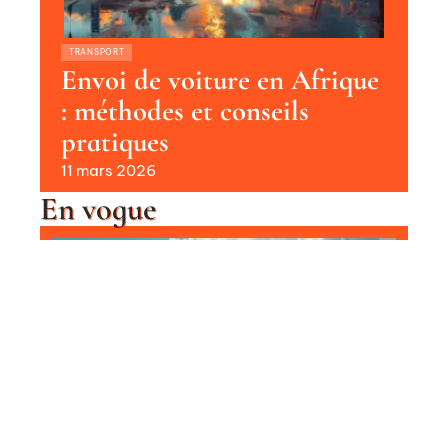
TRANSPORT
Envoi de voiture en Afrique
: méthodes et conseils
pratiques
11 mars 2026
En vogue
Envoyer une voiture en
Martinique : les étapes
essentielles