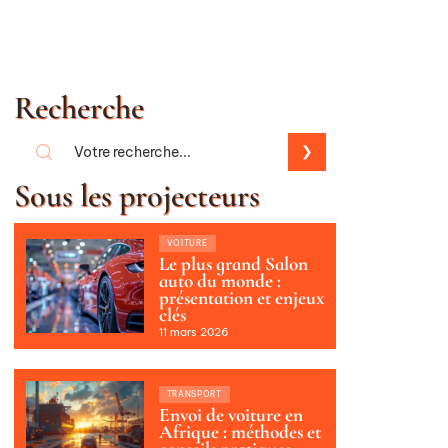
Recherche
Sous les projecteurs
VOITURE
Le plus grand Salon
auto du monde :
présentation et enjeux
clés
11 mars 2026
TRANSPORT
Envoi de voiture en
Afrique : méthodes et