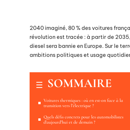
2040 imaginé, 80 % des voitures françai
révolution est tracée : à partir de 203
diesel sera bannie en Europe. Sur le terra
ambitions politiques et usage quotidien
SOMMAIRE
Voitures thermiques : où en est-on face à la
transition vers l’électrique ?
Quels défis concrets pour les automobilistes
d’aujourd’hui et de demain ?