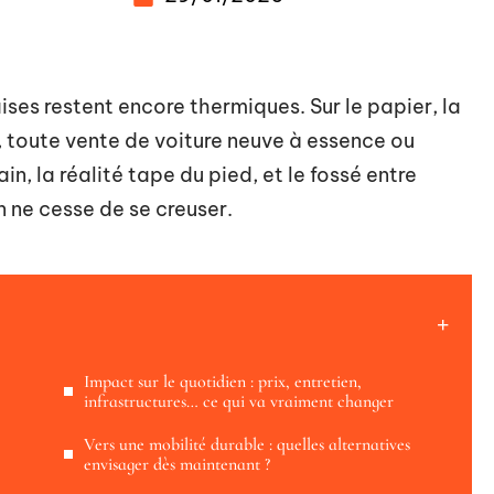
ses restent encore thermiques. Sur le papier, la
5, toute vente de voiture neuve à essence ou
in, la réalité tape du pied, et le fossé entre
 ne cesse de se creuser.
Impact sur le quotidien : prix, entretien,
infrastructures… ce qui va vraiment changer
Vers une mobilité durable : quelles alternatives
envisager dès maintenant ?