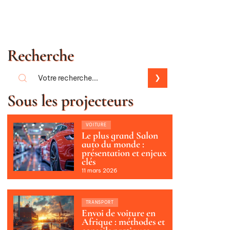
Recherche
Sous les projecteurs
VOITURE
Le plus grand Salon
auto du monde :
présentation et enjeux
clés
11 mars 2026
TRANSPORT
Envoi de voiture en
Afrique : méthodes et