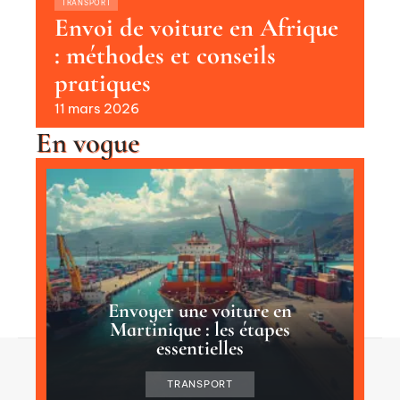
TRANSPORT
Envoi de voiture en Afrique
: méthodes et conseils
pratiques
11 mars 2026
En vogue
Envoyer une voiture en
Martinique : les étapes
essentielles
Contact
Mentions Légales
Sitemap
TRANSPORT
© 2025 | infomoteur.fr