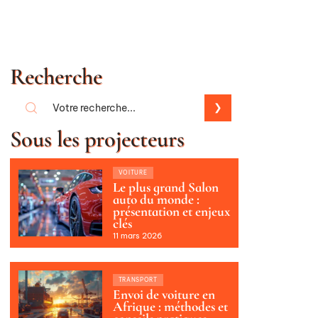
Recherche
Sous les projecteurs
VOITURE
Le plus grand Salon
auto du monde :
présentation et enjeux
clés
11 mars 2026
TRANSPORT
Envoi de voiture en
Afrique : méthodes et