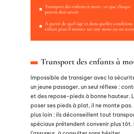
Transport des enfants à moto : ce que chaque
parent doit savoir
À partir de quel âge et dans quelles conditions
enfant peut-il monter sur une moto ou un scoot
Transport des enfants à mot
Impossible de transiger avec la sécuri
un jeune passager, un seul réflexe : co
et des repose-pieds à bonne hauteur. La 
poser ses pieds à plat, il ne monte pas.
plus loin : ils déconseillent tout trans
spéciaux prétendent convenir plus tôt. 
l’assureur, à consulter sans hésiter.