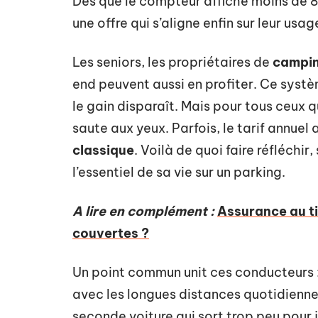
Dès que le compteur affiche moins de 8
une offre qui s’aligne enfin sur leur usag
Les seniors, les propriétaires de
campi
end peuvent aussi en profiter. Ce systè
le gain disparaît. Mais pour tous ceux q
saute aux yeux. Parfois, le tarif annuel 
classique
. Voilà de quoi faire réfléchi
l’essentiel de sa vie sur un parking.
A lire en complément :
Assurance au ti
couvertes ?
Un point commun unit ces conducteurs : 
avec les longues distances quotidiennes
seconde voiture qui sort trop peu pour j