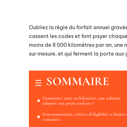
Oubliez la règle du forfait annuel gravé
cassent les codes et font payer chaque 
moins de 8 000 kilomètres par an, une no
sur mesure, et qui ferment la porte aux 
SOMMAIRE
L’assurance auto au kilomètre, une solution
adaptée aux petits rouleurs ?
Fonctionnement, critères d’éligibilité et limites
connaître