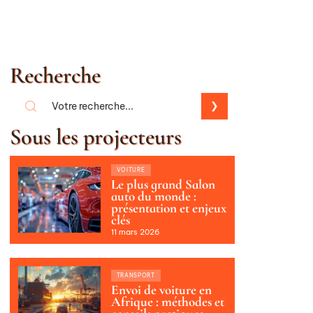
Recherche
Sous les projecteurs
VOITURE
Le plus grand Salon
auto du monde :
présentation et enjeux
clés
11 mars 2026
TRANSPORT
Envoi de voiture en
Afrique : méthodes et