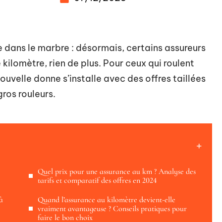
e dans le marbre : désormais, certains assureurs
kilomètre, rien de plus. Pour ceux qui roulent
uvelle donne s’installe avec des offres taillées
gros rouleurs.
Quel prix pour une assurance au km ? Analyse des
tarifs et comparatif des offres en 2024
 à
Quand l’assurance au kilomètre devient-elle
vraiment avantageuse ? Conseils pratiques pour
faire le bon choix