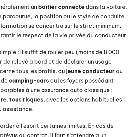
généralement un
boîtier connecté
dans la voiture.
ce parcourue, la position ou le style de conduite
nformation se concentre sur le strict minimum,
antir le respect de la vie privée du conducteur.
imple : il suffit de rouler peu (moins de 8 000
er de relevé à bord et de déclarer un usage
erne tous les profils, du
jeune conducteur
au
s de
camping-cars
ou les foyers possédant
mparables à une assurance auto classique :
ire
,
tous risques
, avec les options habituelles
ou assistance.
garder à l’esprit certaines limites. En cas de
évus au contrat, il faut s’attendre à un