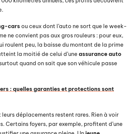
 000 kilomètres annuels, ces profils découvrent
e.
ng-cars
ou ceux dont l’auto ne sort que le week-
me ne convient pas aux gros rouleurs : pour eux,
ui roulent peu, la baisse du montant de la prime
atteint la moitié de celui d’une
assurance auto
r, surtout quand on sait que son véhicule passe
ers : quelles garanties et protections sont
leurs déplacements restent rares. Rien à voir
. Certains foyers, par exemple, profitent d’une
ustifier une assurance pleine. Un
jeune